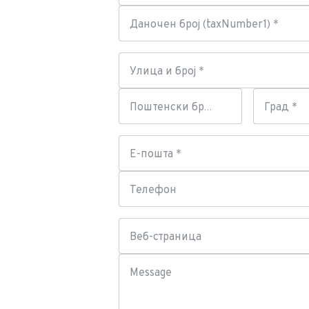
Даночен број (taxNumber1) *
Улица и број *
Поштенски број *
Град *
Е-пошта *
Телефон
Веб-страница
Message