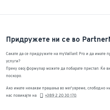
Придружете ни се во Partner
Сакате да се придружите на myVaillant Pro и да имате пр
услуги?
Преку овој формулар можете да побарате пристап. Ќе ви
поскоро.
Ако имате некакви прашања во меѓувреме, слободно ни
нас повикајте на 
+389 2 20 30 170
.