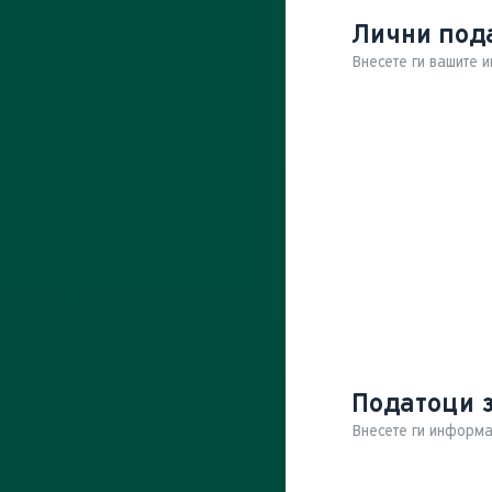
Лични под
Внесете ги вашите
Податоци 
Внесете ги информ