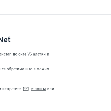
Net
истап до сите VG алатки и 
 се обратиме што е можно 
 испратете 
е-пошта
 или 