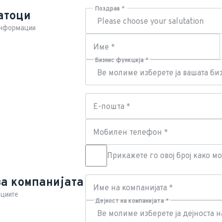
Поздрав *
атоци
 информации
Име *
Бизнис функција *
Е-пошта *
Мобилен телефон *
Прикажете го овој број како 
за компанијата
Име на компанијата *
ациите
Дејност на компанијата *